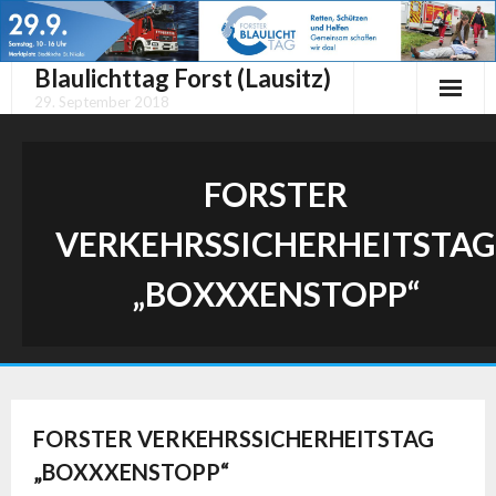
Skip
to
content
Blaulichttag Forst (Lausitz)
29. September 2018
FORSTER
VERKEHRSSICHERHEITSTAG
„BOXXXENSTOPP“
FORSTER VERKEHRSSICHERHEITSTAG
„BOXXXENSTOPP“