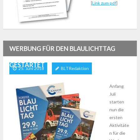
[
Link zum pdf
]
WERBUNG FÜR DEN BLAULICHTTAG
GESTARTET
25. Juni 2018
BLTRedaktion
Anfang
Juli
starten
nun die
ersten
Aktivitäte
n für die